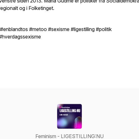
Venstre siden 2013. Maria Gudme er politiker fra Socialdemokrat
regionalt og i Folketinget.
#enblandtos #metoo #sexisme #ligestilling #politik
#hverdagssexisme
Feminism - LIGESTILLING:NU