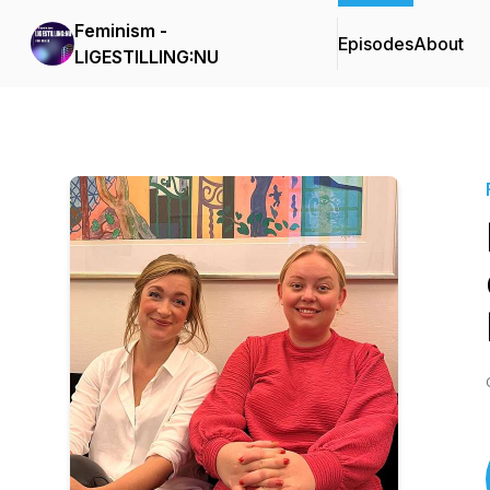
Feminism -
Episodes
About
LIGESTILLING:NU