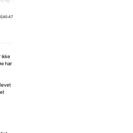
r end. Hold shift to jump forward or backward.
0
|
40:47
r ikke
øe har
plevet
et