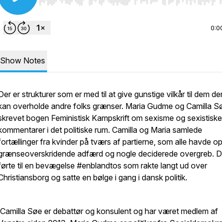
Use Left/Right to seek, Home/End to jump to start o
0:0
Show Notes
Der er strukturer som er med til at give gunstige vilkår til dem de
kan overholde andre folks grænser. Maria Gudme og Camilla S
skrevet bogen Feministisk Kampskrift om sexisme og sexistiske
kommentarer i det politiske rum. Camilla og Maria samlede
fortællinger fra kvinder på tværs af partierne, som alle havde o
grænseoverskridende adfærd og nogle deciderede overgreb. D
førte til en bevægelse #enblandtos som rakte langt ud over
Christiansborg og satte en bølge i gang i dansk politik.
Camilla Søe er debattør og konsulent og har været medlem af