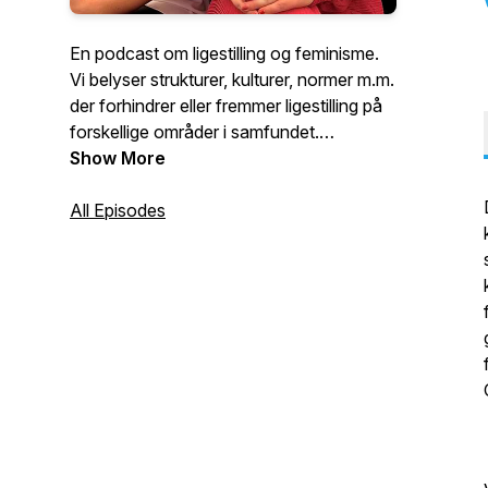
En podcast om ligestilling og feminisme.
Vi belyser strukturer, kulturer, normer m.m.
der forhindrer eller fremmer ligestilling på
forskellige områder i samfundet.
Episoderne består af fortællinger og
Show More
samtaler om ligestilling. Se mere på
https://ligestilling.nu/
All Episodes